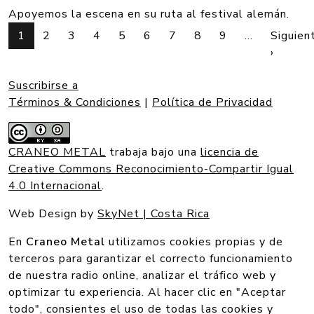
Apoyemos la escena en su ruta al festival alemán.
PAGINACIÓN
1
2
3
4
5
6
7
8
9
…
Siguien
Siguien
›
Suscribirse a
Términos & Condiciones
|
Política de Privacidad
CRANEO METAL
trabaja bajo una
licencia de
Creative Commons Reconocimiento-Compartir Igual
4.0 Internacional
.
Web Design by
SkyNet | Costa Rica
En
Craneo Metal
utilizamos cookies propias y de
terceros para garantizar el correcto funcionamiento
de nuestra radio online, analizar el tráfico web y
optimizar tu experiencia. Al hacer clic en "Aceptar
todo", consientes el uso de todas las cookies y