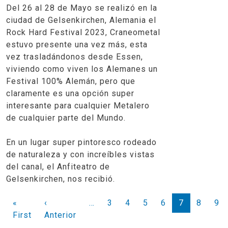
Del 26 al 28 de Mayo se realizó en la
ciudad de Gelsenkirchen, Alemania el
Rock Hard Festival 2023, Craneometal
estuvo presente una vez más, esta
vez trasladándonos desde Essen,
viviendo como viven los Alemanes un
Festival 100% Alemán, pero que
claramente es una opción super
interesante para cualquier Metalero
de cualquier parte del Mundo.
En un lugar super pintoresco rodeado
de naturaleza y con increíbles vistas
del canal, el Anfiteatro de
Gelsenkirchen, nos recibió.
PAGINACIÓN
«
‹
…
3
4
5
6
7
8
9
Primera página
Página anterior
First
Anterior