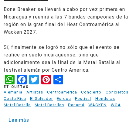
Bone Breaker se llevará a cabo por vez primera en
Nicaragua y reunirá a las 7 bandas campeonas de la
región en la gran final del Heat Centroamérica al
Wacken 2027.
Sí, finalmente se logró no sólo que el evento se
realice en suelo nicaragüense, sino que
adicionalmente sea la final de la Metal Batalla al
festival alemán por Centro America.
WhatsApp
Facebook
Twitter
Pinterest
Share
ETIQUETAS
Alemania
Artistas
Centroamerica
Concierto
Conciertos
Costa Rica
El Salvador
Europa
Festival
Honduras
Metal Batalla
Metal Batallas
Panamá
WACKEN
WOA
sobre Bone Breaker 2027 -Nicaragua - Final
Lee más