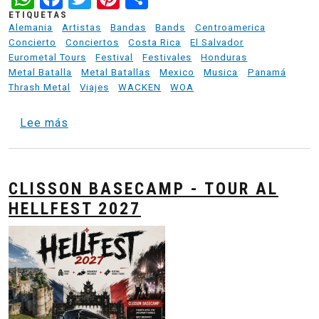
ETIQUETAS
Alemania
Artistas
Bandas
Bands
Centroamerica
Concierto
Conciertos
Costa Rica
El Salvador
Eurometal Tours
Festival
Festivales
Honduras
Metal Batalla
Metal Batallas
Mexico
Musica
Panamá
Thrash Metal
Viajes
WACKEN
WOA
sobre Entre Barro y Metal - Wacken 2025 R
Lee más
CLISSON BASECAMP - TOUR AL
HELLFEST 2027