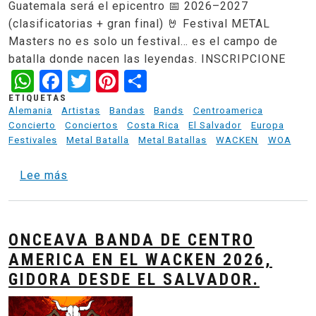
Guatemala será el epicentro 📅 2026–2027
(clasificatorias + gran final) 🤘 Festival METAL
Masters no es solo un festival… es el campo de
batalla donde nacen las leyendas. INSCRIPCIONE
WhatsApp
Facebook
Twitter
Pinterest
Share
ETIQUETAS
Alemania
Artistas
Bandas
Bands
Centroamerica
Concierto
Conciertos
Costa Rica
El Salvador
Europa
Festivales
Metal Batalla
Metal Batallas
WACKEN
WOA
sobre Metal Masters - HEAT CENTROAMERICA 
Lee más
ONCEAVA BANDA DE CENTRO
AMERICA EN EL WACKEN 2026,
GIDORA DESDE EL SALVADOR.