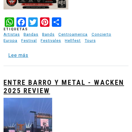
WhatsApp
Facebook
Twitter
Pinterest
Share
ETIQUETAS
Artistas
Bandas
Bands
Centroamerica
Concierto
Europa
Festival
Festivales
Hellfest
Tours
sobre Clisson Basecamp - Ultimos 4 espaci
Lee más
ENTRE BARRO Y METAL - WACKEN
2025 REVIEW