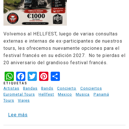
Volvemos al HELLFEST, luego de varias consultas
externas e internas de ex-participantes de nuestros
tours, les ofrecemos nuevamente opciones para el
festival francés en su edición 2027. No te pierdas el
20 aniversario del grandioso festival francés.
WhatsApp
Facebook
Twitter
Pinterest
Share
ETIQUETAS
Artistas
Bandas
Bands
Concierto
Conciertos
Eurometal Tours
Hellfest
Mexico
Musica
Panamá
Tours
Viajes
sobre Clisson Basecamp - Tour al Hellfest 
Lee más