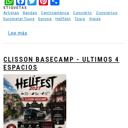
WhatsApp
Facebook
Twitter
Pinterest
Share
ETIQUETAS
Artistas
Bandas
Centroamerica
Concierto
Conciertos
Eurometal Tours
Europa
Hellfest
Tours
Viajes
sobre Paris to Hellfest - Nantes Metal Base 
Lee más
CLISSON BASECAMP - ULTIMOS 4
ESPACIOS