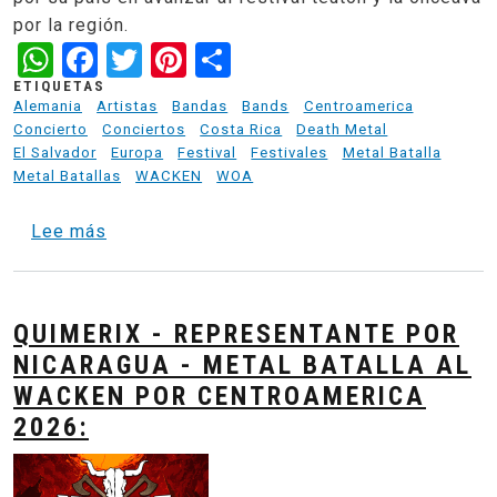
por la región.
WhatsApp
Facebook
Twitter
Pinterest
Share
ETIQUETAS
Alemania
Artistas
Bandas
Bands
Centroamerica
Concierto
Conciertos
Costa Rica
Death Metal
El Salvador
Europa
Festival
Festivales
Metal Batalla
Metal Batallas
WACKEN
WOA
sobre Onceava banda de Centro America en e
Lee más
QUIMERIX - REPRESENTANTE POR
NICARAGUA - METAL BATALLA AL
WACKEN POR CENTROAMERICA
2026: