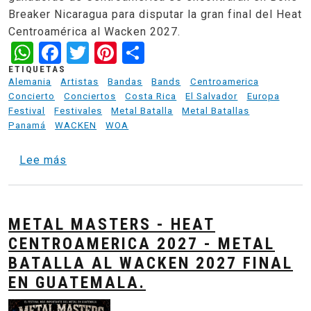
Breaker Nicaragua para disputar la gran final del Heat
Centroamérica al Wacken 2027.
WhatsApp
Facebook
Twitter
Pinterest
Share
ETIQUETAS
Alemania
Artistas
Bandas
Bands
Centroamerica
Concierto
Conciertos
Costa Rica
El Salvador
Europa
Festival
Festivales
Metal Batalla
Metal Batallas
Panamá
WACKEN
WOA
sobre Heat Centroamerica Metal Batalla al 
Lee más
METAL MASTERS - HEAT
CENTROAMERICA 2027 - METAL
BATALLA AL WACKEN 2027 FINAL
EN GUATEMALA.