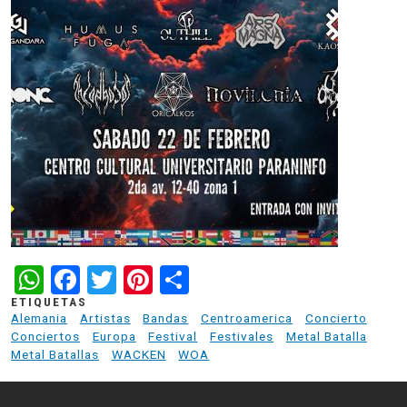
WhatsApp
Facebook
Twitter
Pinterest
Share
ETIQUETAS
Alemania
Artistas
Bandas
Centroamerica
Concierto
Conciertos
Europa
Festival
Festivales
Metal Batalla
Metal Batallas
WACKEN
WOA