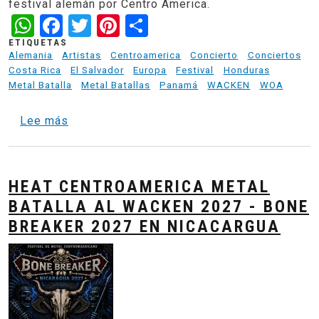
festival alemán por Centro America.
WhatsApp
Facebook
Twitter
Pinterest
Share
ETIQUETAS
Alemania
Artistas
Centroamerica
Concierto
Conciertos
Costa Rica
El Salvador
Europa
Festival
Honduras
Metal Batalla
Metal Batallas
Panamá
WACKEN
WOA
sobre Bone Breaker 2027 -Nicaragua - Final
Lee más
HEAT CENTROAMERICA METAL
BATALLA AL WACKEN 2027 - BONE
BREAKER 2027 EN NICACARGUA