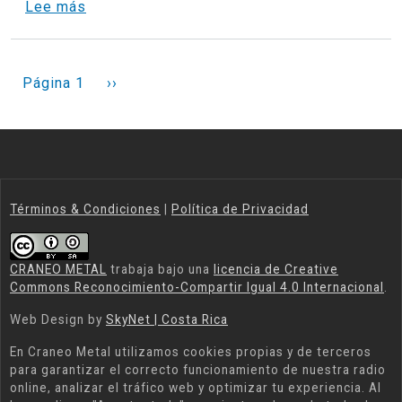
sobre INKHARMA - REPRESENTANTE POR C
Lee más
PAGINACIÓN
Siguiente página
Página 1
››
Términos & Condiciones
|
Política de Privacidad
CRANEO METAL
trabaja bajo una
licencia de Creative
Commons Reconocimiento-Compartir Igual 4.0 Internacional
.
Web Design by
SkyNet | Costa Rica
En
Craneo Metal
utilizamos cookies propias y de terceros
para garantizar el correcto funcionamiento de nuestra radio
online, analizar el tráfico web y optimizar tu experiencia. Al