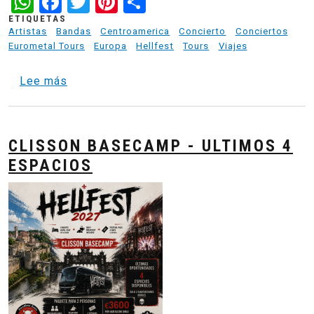
WhatsApp
Facebook
Twitter
Pinterest
Share
ETIQUETAS
Artistas
Bandas
Centroamerica
Concierto
Conciertos
Eurometal Tours
Europa
Hellfest
Tours
Viajes
sobre Paris to Hellfest - Nantes Metal Base 
Lee más
CLISSON BASECAMP - ULTIMOS 4
ESPACIOS