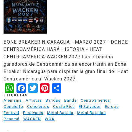
BONE BREAKER NICARAGUA - MARZO 2027 - DONDE
CENTROAMÉRICA HARÁ HISTORIA - HEAT
CENTROAMERICA WACKEN 2027 Las 7 bandas
ganadoras de Centroamérica se encontrarán en Bone
Breaker Nicaragua para disputar la gran final del Heat
Centroamérica al Wacken 2027.
WhatsApp
Facebook
Twitter
Pinterest
Share
ETIQUETAS
Alemania
Artistas
Bandas
Bands
Centroamerica
Concierto
Conciertos
Costa Rica
El Salvador
Europa
Festival
Festivales
Metal Batalla
Metal Batallas
Panamá
WACKEN
WOA