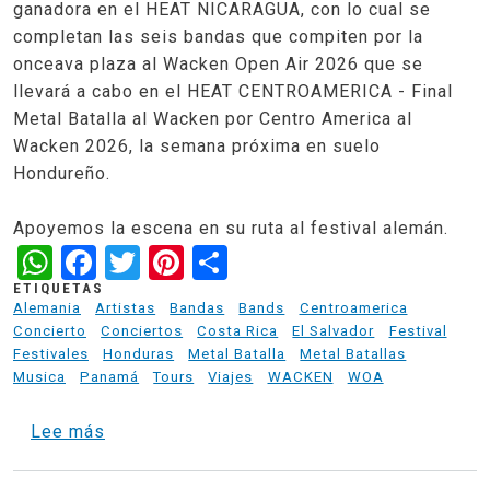
ganadora en el HEAT NICARAGUA, con lo cual se
completan las seis bandas que compiten por la
onceava plaza al Wacken Open Air 2026 que se
llevará a cabo en el HEAT CENTROAMERICA - Final
Metal Batalla al Wacken por Centro America al
Wacken 2026, la semana próxima en suelo
Hondureño.
Apoyemos la escena en su ruta al festival alemán.
WhatsApp
Facebook
Twitter
Pinterest
Share
ETIQUETAS
Alemania
Artistas
Bandas
Bands
Centroamerica
Concierto
Conciertos
Costa Rica
El Salvador
Festival
Festivales
Honduras
Metal Batalla
Metal Batallas
Musica
Panamá
Tours
Viajes
WACKEN
WOA
sobre QUIMERIX - REPRESENTANTE POR N
Lee más