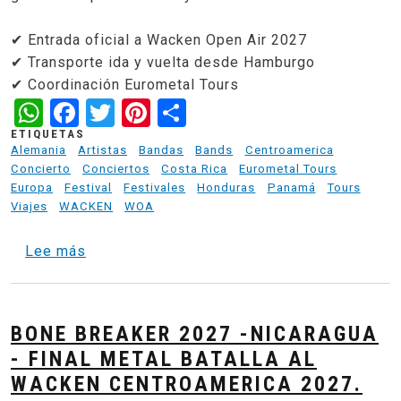
✔ Entrada oficial a Wacken Open Air 2027
✔ Transporte ida y vuelta desde Hamburgo
✔ Coordinación Eurometal Tours
WhatsApp
Facebook
Twitter
Pinterest
Share
ETIQUETAS
Alemania
Artistas
Bandas
Bands
Centroamerica
Concierto
Conciertos
Costa Rica
Eurometal Tours
Europa
Festival
Festivales
Honduras
Panamá
Tours
Viajes
WACKEN
WOA
sobre St. Pauli Metal Ride - Tour Wacken 2
Lee más
BONE BREAKER 2027 -NICARAGUA
- FINAL METAL BATALLA AL
WACKEN CENTROAMERICA 2027.