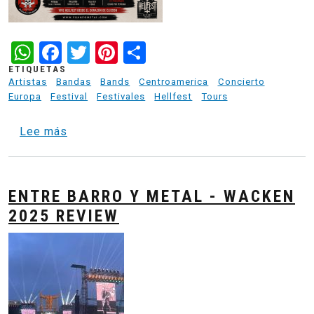
WhatsApp
Facebook
Twitter
Pinterest
Share
ETIQUETAS
Artistas
Bandas
Bands
Centroamerica
Concierto
Europa
Festival
Festivales
Hellfest
Tours
sobre Clisson Basecamp - Ultimos 4 espaci
Lee más
ENTRE BARRO Y METAL - WACKEN
2025 REVIEW