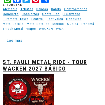
ETIQUETAS
Alemania
Artistas
Bandas
Bands
Centroamerica
Concierto
Conciertos
Costa Rica
El Salvador
Eurometal Tours
Festival
Festivales
Honduras
Metal Batalla
Metal Batallas
Mexico
Musica
Panamá
Thrash Metal
Viajes
WACKEN
WOA
sobre Entre Barro y Metal - Wacken 2025 R
Lee más
ST. PAULI METAL RIDE - TOUR
WACKEN 2027 BÁSICO