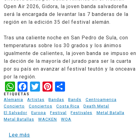
Open Air 2026, Gidora, la joven banda salvadoreña
será la encargada de levantar las 7 banderas de la
región en la edición 35 del festival alemán.
Tras una caliente noche en San Pedro de Sula, con
temperaturas sobre los 30 grados y los ánimos
igualmente de calientes, la joven banda se impuso en
la deción de la mayoría del jurado para ser la cuarta
por su país en avanzar al festival teutón y la onceava
por la región.
WhatsApp
Facebook
Twitter
Pinterest
Share
ETIQUETAS
Alemania
Artistas
Bandas
Bands
Centroamerica
Concierto
Conciertos
Costa Rica
Death Metal
El Salvador
Europa
Festival
Festivales
Metal Batalla
Metal Batallas
WACKEN
WOA
sobre Onceava banda de Centro America en e
Lee más