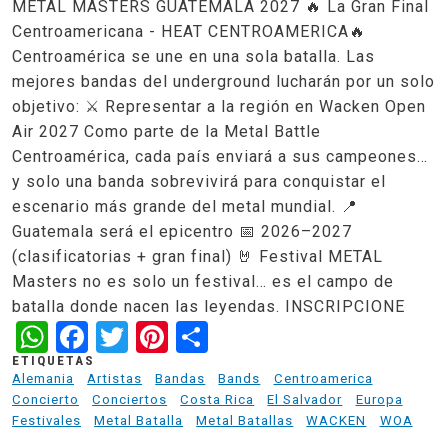
METAL MASTERS GUATEMALA 2027 🔥 La Gran Final
Centroamericana - HEAT CENTROAMERICA🔥
Centroamérica se une en una sola batalla. Las
mejores bandas del underground lucharán por un solo
objetivo: ⚔️ Representar a la región en Wacken Open
Air 2027 Como parte de la Metal Battle
Centroamérica, cada país enviará a sus campeones…
y solo una banda sobrevivirá para conquistar el
escenario más grande del metal mundial. 📍
Guatemala será el epicentro 📅 2026–2027
(clasificatorias + gran final) 🤘 Festival METAL
Masters no es solo un festival… es el campo de
batalla donde nacen las leyendas. INSCRIPCIONE
WhatsApp
Facebook
Twitter
Pinterest
Share
ETIQUETAS
Alemania
Artistas
Bandas
Bands
Centroamerica
Concierto
Conciertos
Costa Rica
El Salvador
Europa
Festivales
Metal Batalla
Metal Batallas
WACKEN
WOA