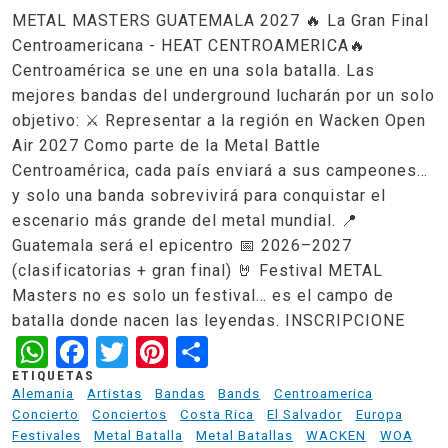
METAL MASTERS GUATEMALA 2027 🔥 La Gran Final
Centroamericana - HEAT CENTROAMERICA🔥
Centroamérica se une en una sola batalla. Las
mejores bandas del underground lucharán por un solo
objetivo: ⚔️ Representar a la región en Wacken Open
Air 2027 Como parte de la Metal Battle
Centroamérica, cada país enviará a sus campeones…
y solo una banda sobrevivirá para conquistar el
escenario más grande del metal mundial. 📍
Guatemala será el epicentro 📅 2026–2027
(clasificatorias + gran final) 🤘 Festival METAL
Masters no es solo un festival… es el campo de
batalla donde nacen las leyendas. INSCRIPCIONE
WhatsApp
Facebook
Twitter
Pinterest
Share
ETIQUETAS
Alemania
Artistas
Bandas
Bands
Centroamerica
Concierto
Conciertos
Costa Rica
El Salvador
Europa
Festivales
Metal Batalla
Metal Batallas
WACKEN
WOA