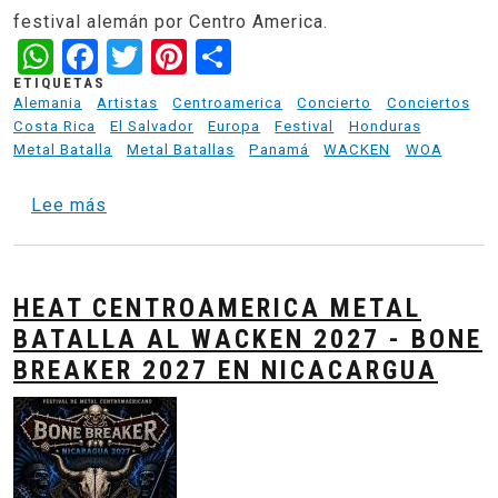
festival alemán por Centro America.
WhatsApp
Facebook
Twitter
Pinterest
Share
ETIQUETAS
Alemania
Artistas
Centroamerica
Concierto
Conciertos
Costa Rica
El Salvador
Europa
Festival
Honduras
Metal Batalla
Metal Batallas
Panamá
WACKEN
WOA
sobre Bone Breaker 2027 -Nicaragua - Final
Lee más
HEAT CENTROAMERICA METAL
BATALLA AL WACKEN 2027 - BONE
BREAKER 2027 EN NICACARGUA