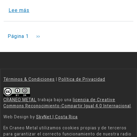
sobre Tour Corto al Wacken, ahora "Teutonic
Lee más
PAGINACIÓN
Siguiente página
Página 1
››
Términos & Condiciones
|
Política de Privacidad
CRANEO METAL
trabaja bajo una
licencia de Creative
Commons Reconocimiento-Compartir Igual 4.0 Internacional
.
Web Design by
SkyNet | Costa Rica
En
Craneo Metal
utilizamos cookies propias y de terceros
para garantizar el correcto funcionamiento de nuestra radio