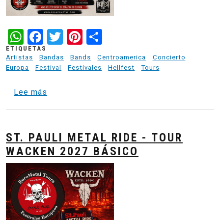
WhatsApp
Facebook
Twitter
Pinterest
Share
ETIQUETAS
Artistas
Bandas
Bands
Centroamerica
Concierto
Europa
Festival
Festivales
Hellfest
Tours
sobre Clisson Basecamp - Ultimos 4 espaci
Lee más
ST. PAULI METAL RIDE - TOUR
WACKEN 2027 BÁSICO