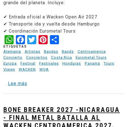
grande del planeta. Incluye:
✔ Entrada oficial a Wacken Open Air 2027
✔ Transporte ida y vuelta desde Hamburgo
✔ Coordinación Eurometal Tours
WhatsApp
Facebook
Twitter
Pinterest
Share
ETIQUETAS
Alemania
Artistas
Bandas
Bands
Centroamerica
Concierto
Conciertos
Costa Rica
Eurometal Tours
Europa
Festival
Festivales
Honduras
Panamá
Tours
Viajes
WACKEN
WOA
sobre St. Pauli Metal Ride - Tour Wacken 2
Lee más
BONE BREAKER 2027 -NICARAGUA
- FINAL METAL BATALLA AL
WACKEN CENTROAMERICA 2027.