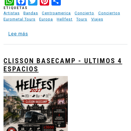
WhatsApp
Facebook
Twitter
Pinterest
Share
ETIQUETAS
Artistas
Bandas
Centroamerica
Concierto
Conciertos
Eurometal Tours
Europa
Hellfest
Tours
Viajes
sobre Paris to Hellfest - Nantes Metal Base 
Lee más
CLISSON BASECAMP - ULTIMOS 4
ESPACIOS