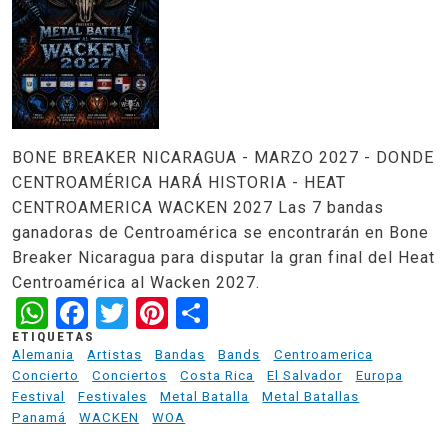
BONE BREAKER NICARAGUA - MARZO 2027 - DONDE
CENTROAMÉRICA HARÁ HISTORIA - HEAT
CENTROAMERICA WACKEN 2027 Las 7 bandas
ganadoras de Centroamérica se encontrarán en Bone
Breaker Nicaragua para disputar la gran final del Heat
Centroamérica al Wacken 2027.
WhatsApp
Facebook
Twitter
Pinterest
Share
ETIQUETAS
Alemania
Artistas
Bandas
Bands
Centroamerica
Concierto
Conciertos
Costa Rica
El Salvador
Europa
Festival
Festivales
Metal Batalla
Metal Batallas
Panamá
WACKEN
WOA