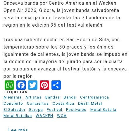
Onceava banda por Centro America en el Wacken
Open Air 2026, Gidora, la joven banda salvadoreña
será la encargada de levantar las 7 banderas de la
región en la edición 35 del festival alemán.
Tras una caliente noche en San Pedro de Sula, con
temperaturas sobre los 30 grados y los ánimos
igualmente de calientes, la joven banda se impuso en
la deción de la mayoría del jurado para ser la cuarta
por su país en avanzar al festival teutón y la onceava
por la región.
WhatsApp
Facebook
Twitter
Pinterest
Share
ETIQUETAS
Alemania
Artistas
Bandas
Bands
Centroamerica
Concierto
Conciertos
Costa Rica
Death Metal
El Salvador
Europa
Festival
Festivales
Metal Batalla
Metal Batallas
WACKEN
WOA
sobre Onceava banda de Centro America en e
Lee más