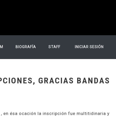
USER ACCO
FM
BIOGRAFÍA
STAFF
INICIAR SESIÓN
PCIONES, GRACIAS BANDAS
 en ésa ocación la inscripción fue multitidinaria y