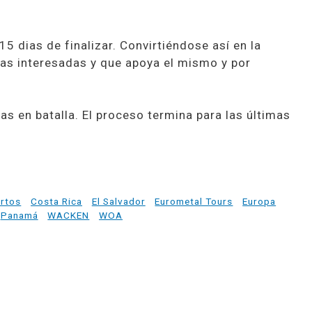
5 dias de finalizar. Convirtiéndose así en la
das interesadas y que apoya el mismo y por
en batalla. El proceso termina para las últimas
rtos
Costa Rica
El Salvador
Eurometal Tours
Europa
Panamá
WACKEN
WOA