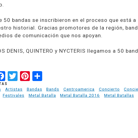
o.
50 bandas se inscribieron en el proceso que está a 1
stro historial. Gracias promotores de la región, ban
medios de comunicación que nos apoyan.
OS DENIS, QUINTERO y NYCTERIS llegamos a 50 bandas 
hatsApp
Facebook
Twitter
Pinterest
Share
TAS
a
Artistas
Bandas
Bands
Centroamerica
Concierto
Concie
Festivales
Metal Batalla
Metal Batalla 2016
Metal Batallas