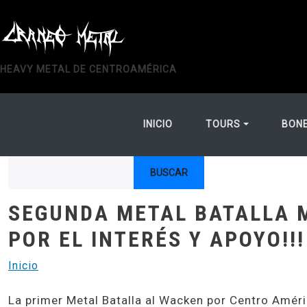
Pasar al contenido principal
HEAVY METAL DE CENTROAMÉRICA
MAIN NAVIGATIO
INICIO
TOURS
BON
Buscar
SEGUNDA METAL BATALLA 
POR EL INTERÉS Y APOYO!!!
Inicio
La primer Metal Batalla al Wacken por Centro Améric