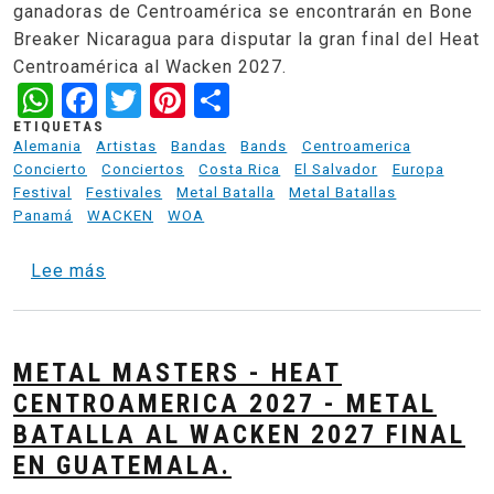
ganadoras de Centroamérica se encontrarán en Bone
Breaker Nicaragua para disputar la gran final del Heat
Centroamérica al Wacken 2027.
WhatsApp
Facebook
Twitter
Pinterest
Share
ETIQUETAS
Alemania
Artistas
Bandas
Bands
Centroamerica
Concierto
Conciertos
Costa Rica
El Salvador
Europa
Festival
Festivales
Metal Batalla
Metal Batallas
Panamá
WACKEN
WOA
sobre Heat Centroamerica Metal Batalla al 
Lee más
METAL MASTERS - HEAT
CENTROAMERICA 2027 - METAL
BATALLA AL WACKEN 2027 FINAL
EN GUATEMALA.