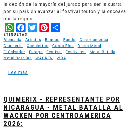
la deción de la mayoría del jurado para ser la cuarta
por su país en avanzar al festival teutón y la onceava
por la región.
WhatsApp
Facebook
Twitter
Pinterest
Share
ETIQUETAS
Alemania
Artistas
Bandas
Bands
Centroamerica
Concierto
Conciertos
Costa Rica
Death Metal
El Salvador
Europa
Festival
Festivales
Metal Batalla
Metal Batallas
WACKEN
WOA
sobre Onceava banda de Centro America en e
Lee más
QUIMERIX - REPRESENTANTE POR
NICARAGUA - METAL BATALLA AL
WACKEN POR CENTROAMERICA
2026: