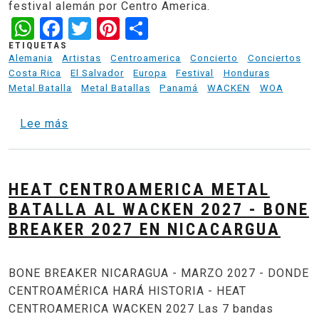
festival alemán por Centro America.
WhatsApp
Facebook
Twitter
Pinterest
Share
ETIQUETAS
Alemania
Artistas
Centroamerica
Concierto
Conciertos
Costa Rica
El Salvador
Europa
Festival
Honduras
Metal Batalla
Metal Batallas
Panamá
WACKEN
WOA
sobre Bone Breaker 2027 -Nicaragua - Final
Lee más
HEAT CENTROAMERICA METAL
BATALLA AL WACKEN 2027 - BONE
BREAKER 2027 EN NICACARGUA
BONE BREAKER NICARAGUA - MARZO 2027 - DONDE
CENTROAMÉRICA HARÁ HISTORIA - HEAT
CENTROAMERICA WACKEN 2027 Las 7 bandas