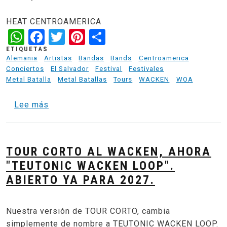
HEAT CENTROAMERICA
WhatsApp
Facebook
Twitter
Pinterest
Share
ETIQUETAS
Alemania
Artistas
Bandas
Bands
Centroamerica
Conciertos
El Salvador
Festival
Festivales
Metal Batalla
Metal Batallas
Tours
WACKEN
WOA
sobre Gidora - Representante por El Salvado
Lee más
TOUR CORTO AL WACKEN, AHORA
"TEUTONIC WACKEN LOOP".
ABIERTO YA PARA 2027.
Nuestra versión de TOUR CORTO, cambia
simplemente de nombre a TEUTONIC WACKEN LOOP.