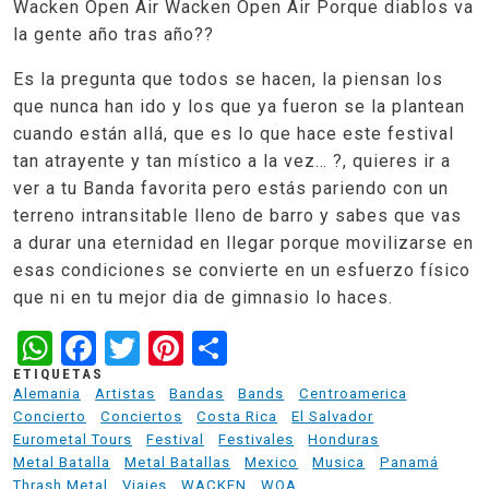
Wacken Open Air Wacken Open Air Porque diablos va
la gente año tras año??
Es la pregunta que todos se hacen, la piensan los
que nunca han ido y los que ya fueron se la plantean
cuando están allá, que es lo que hace este festival
tan atrayente y tan místico a la vez… ?, quieres ir a
ver a tu Banda favorita pero estás pariendo con un
terreno intransitable lleno de barro y sabes que vas
a durar una eternidad en llegar porque movilizarse en
esas condiciones se convierte en un esfuerzo físico
que ni en tu mejor dia de gimnasio lo haces.
WhatsApp
Facebook
Twitter
Pinterest
Share
ETIQUETAS
Alemania
Artistas
Bandas
Bands
Centroamerica
Concierto
Conciertos
Costa Rica
El Salvador
Eurometal Tours
Festival
Festivales
Honduras
Metal Batalla
Metal Batallas
Mexico
Musica
Panamá
Thrash Metal
Viajes
WACKEN
WOA