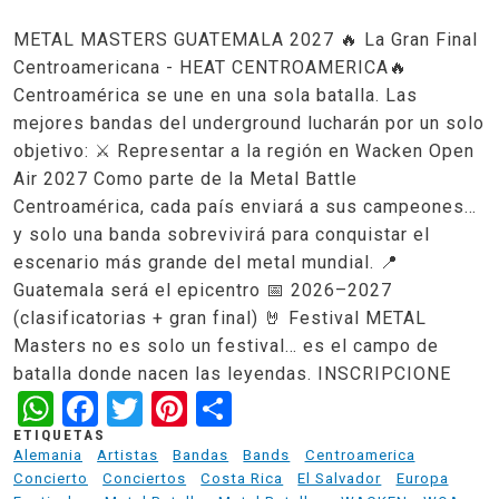
METAL MASTERS GUATEMALA 2027 🔥 La Gran Final
Centroamericana - HEAT CENTROAMERICA🔥
Centroamérica se une en una sola batalla. Las
mejores bandas del underground lucharán por un solo
objetivo: ⚔️ Representar a la región en Wacken Open
Air 2027 Como parte de la Metal Battle
Centroamérica, cada país enviará a sus campeones…
y solo una banda sobrevivirá para conquistar el
escenario más grande del metal mundial. 📍
Guatemala será el epicentro 📅 2026–2027
(clasificatorias + gran final) 🤘 Festival METAL
Masters no es solo un festival… es el campo de
batalla donde nacen las leyendas. INSCRIPCIONE
WhatsApp
Facebook
Twitter
Pinterest
Share
ETIQUETAS
Alemania
Artistas
Bandas
Bands
Centroamerica
Concierto
Conciertos
Costa Rica
El Salvador
Europa