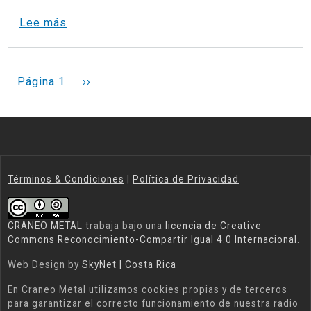
sobre Cierre de Inscripciones en El Salvador
Lee más
PAGINACIÓN
Siguiente página
Página 1
››
Términos & Condiciones
|
Política de Privacidad
CRANEO METAL
trabaja bajo una
licencia de Creative
Commons Reconocimiento-Compartir Igual 4.0 Internacional
.
Web Design by
SkyNet | Costa Rica
En
Craneo Metal
utilizamos cookies propias y de terceros
para garantizar el correcto funcionamiento de nuestra radio