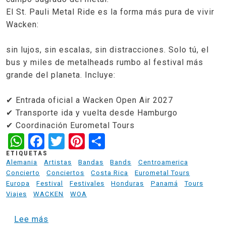
El St. Pauli Metal Ride es la forma más pura de vivir
Wacken:
sin lujos, sin escalas, sin distracciones. Solo tú, el
bus y miles de metalheads rumbo al festival más
grande del planeta. Incluye:
✔ Entrada oficial a Wacken Open Air 2027
✔ Transporte ida y vuelta desde Hamburgo
✔ Coordinación Eurometal Tours
WhatsApp
Facebook
Twitter
Pinterest
Share
ETIQUETAS
Alemania
Artistas
Bandas
Bands
Centroamerica
Concierto
Conciertos
Costa Rica
Eurometal Tours
Europa
Festival
Festivales
Honduras
Panamá
Tours
Viajes
WACKEN
WOA
sobre St. Pauli Metal Ride - Tour Wacken 2
Lee más