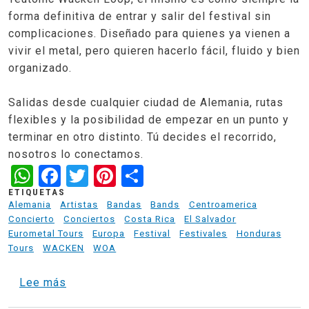
forma definitiva de entrar y salir del festival sin
complicaciones. Diseñado para quienes ya vienen a
vivir el metal, pero quieren hacerlo fácil, fluido y bien
organizado.
Salidas desde cualquier ciudad de Alemania, rutas
flexibles y la posibilidad de empezar en un punto y
terminar en otro distinto. Tú decides el recorrido,
nosotros lo conectamos.
WhatsApp
Facebook
Twitter
Pinterest
Share
ETIQUETAS
Alemania
Artistas
Bandas
Bands
Centroamerica
Concierto
Conciertos
Costa Rica
El Salvador
Eurometal Tours
Europa
Festival
Festivales
Honduras
Tours
WACKEN
WOA
sobre Tour Corto al Wacken, ahora "Teutonic
Lee más