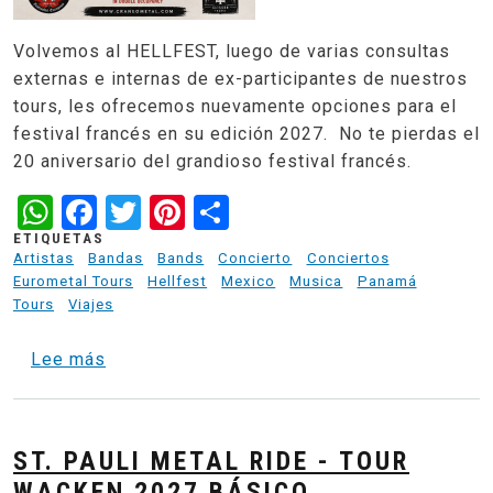
Volvemos al HELLFEST, luego de varias consultas
externas e internas de ex-participantes de nuestros
tours, les ofrecemos nuevamente opciones para el
festival francés en su edición 2027. No te pierdas el
20 aniversario del grandioso festival francés.
WhatsApp
Facebook
Twitter
Pinterest
Share
ETIQUETAS
Artistas
Bandas
Bands
Concierto
Conciertos
Eurometal Tours
Hellfest
Mexico
Musica
Panamá
Tours
Viajes
sobre Clisson Basecamp - Tour al Hellfest 
Lee más
ST. PAULI METAL RIDE - TOUR
WACKEN 2027 BÁSICO