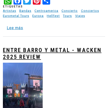
WhatsApp
Facebook
Twitter
Pinterest
Share
ETIQUETAS
Artistas
Bandas
Centroamerica
Concierto
Conciertos
Eurometal Tours
Europa
Hellfest
Tours
Viajes
sobre Paris to Hellfest - Nantes Metal Base 
Lee más
ENTRE BARRO Y METAL - WACKEN
2025 REVIEW