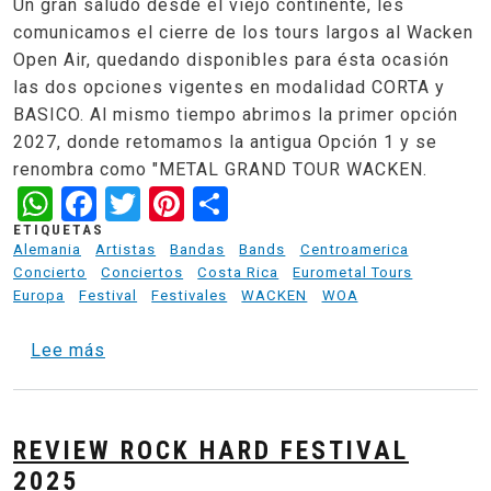
Un gran saludo desde el viejo continente, les
comunicamos el cierre de los tours largos al Wacken
Open Air, quedando disponibles para ésta ocasión
las dos opciones vigentes en modalidad CORTA y
BASICO. Al mismo tiempo abrimos la primer opción
2027, donde retomamos la antigua Opción 1 y se
renombra como "METAL GRAND TOUR WACKEN.
WhatsApp
Facebook
Twitter
Pinterest
Share
ETIQUETAS
Alemania
Artistas
Bandas
Bands
Centroamerica
Concierto
Conciertos
Costa Rica
Eurometal Tours
Europa
Festival
Festivales
WACKEN
WOA
sobre Cierre de Tours largos al Wacken 202
Lee más
REVIEW ROCK HARD FESTIVAL
2025