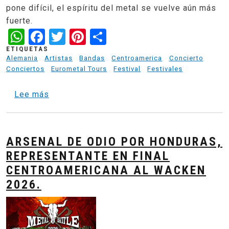
pone difícil, el espíritu del metal se vuelve aún más
fuerte.
WhatsApp
Facebook
Twitter
Pinterest
Share
ETIQUETAS
Alemania
Artistas
Bandas
Centroamerica
Concierto
Conciertos
Eurometal Tours
Festival
Festivales
sobre Review Rock Hard Festival 2025
Lee más
ARSENAL DE ODIO POR HONDURAS,
REPRESENTANTE EN FINAL
CENTROAMERICANA AL WACKEN
2026.