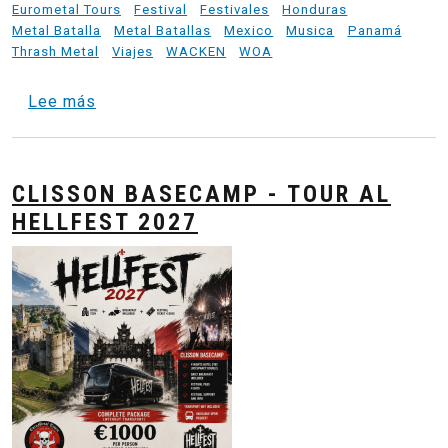
Eurometal Tours
Festival
Festivales
Honduras
Metal Batalla
Metal Batallas
Mexico
Musica
Panamá
Thrash Metal
Viajes
WACKEN
WOA
sobre Entre Barro y Metal - Wacken 2025 R
Lee más
CLISSON BASECAMP - TOUR AL
HELLFEST 2027